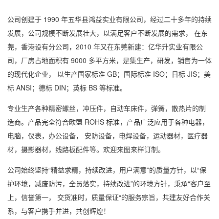
公司创建于 1990 年五华县鸿益实业有限公司，经过二十多年的持续
发展，公司规模不断发展壮大，以满足客户不断发展的需求， 在东
莞，香港设有分公司，2010 年又在东莞新建：亿华升实业有限公
司，厂房占地面积有 9000 多平方米，是集生产，研发，销售为一体
的现代化企业， 以生产国家标准 GB；国际标准 ISO；日标 JIS；美
标 ANSI；德标 DIN；英标 BS 等标准。
专业生产各种精密螺丝，冲压件，自动车床件，弹簧，散热片的制
造商。产品完全符合欧盟 ROHS 标准，产品广泛应用于各种电器，
电脑，仪表，办公设备， 安防设备，电焊设备，运动器材，医疗器
材，摄影器材，线路板配件等。欢迎来图来样订制。
公司始终坚持“精益求精，持续改进，用户满意”的质量方针，以“保
护环境，减废防污，全员落实，持续改进”的环境方针，秉承“客户至
上，信誉第一， 交货准时，质量保证“的服务宗旨，共建友好合作关
系，与客户携手并进，共创辉煌！