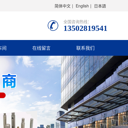
简体中文
|
English
|
日本語
全国咨询热线：
13502819541
车间
在线留言
联系我们