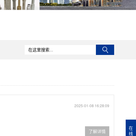
2025-01-08 16:28:09
在
了解详情
线