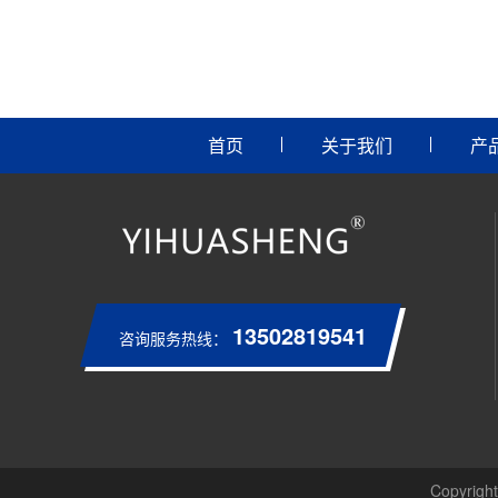
首页
关于我们
产
13502819541
咨询服务热线：
Copyrig