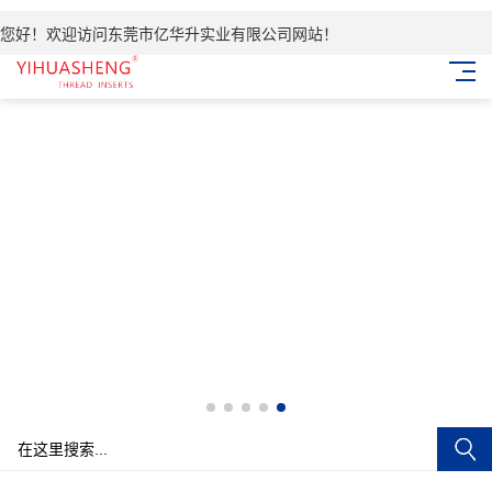
您好！欢迎访问东莞市亿华升实业有限公司网站！